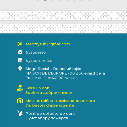
assotryzub@gmail.com
tryzubasso
tryzub-nantes
Siège Social - Головний офіс
MAISON DE L'EUROPE - 90 Boulevard de la
Prairie au Duc 44200 Nantes
Faire un don
Зробити доброчинність
Мені потрібна термінова допомога
J'ai besoin d'aide urgente
Point de collecte de dons
Пункт збору пожертв