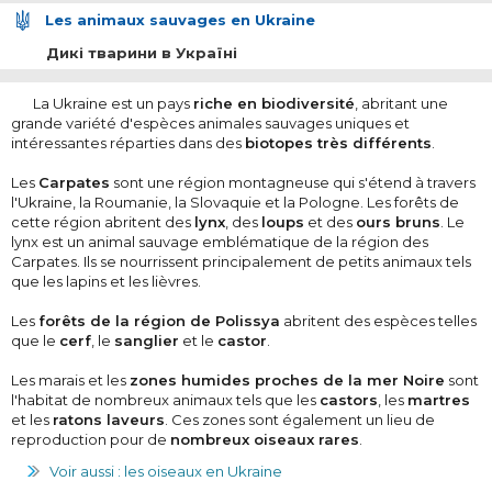
Les animaux sauvages en Ukraine
Дикі тварини в Україні
La Ukraine est un pays
riche en biodiversité
, abritant une
grande variété d'espèces animales sauvages uniques et
intéressantes réparties dans des
biotopes très différents
.
Les
Carpates
sont une région montagneuse qui s'étend à travers
l'Ukraine, la Roumanie, la Slovaquie et la Pologne. Les forêts de
cette région abritent des
lynx
, des
loups
et des
ours bruns
. Le
lynx est un animal sauvage emblématique de la région des
Carpates. Ils se nourrissent principalement de petits animaux tels
que les lapins et les lièvres.
Les
forêts de la région de Polissya
abritent des espèces telles
que le
cerf
, le
sanglier
et le
castor
.
Les marais et les
zones humides proches de la mer Noire
sont
l'habitat de nombreux animaux tels que les
castors
, les
martres
et les
ratons laveurs
. Ces zones sont également un lieu de
reproduction pour de
nombreux oiseaux rares
.
Voir aussi : les oiseaux en Ukraine