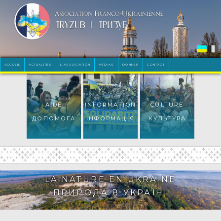
ACCUEIL
ACTUALITÉS
L'ASSOCIATION
MÉDIAS
DONNER
CONTACT
AIDE
INFORMATION
CULTURE
ДОПОМОГА
ІНФОРМАЦІЯ
КУЛЬТУРА
LA NATURE EN UKRAINE
ПРИРОДА В УКРАЇНІ