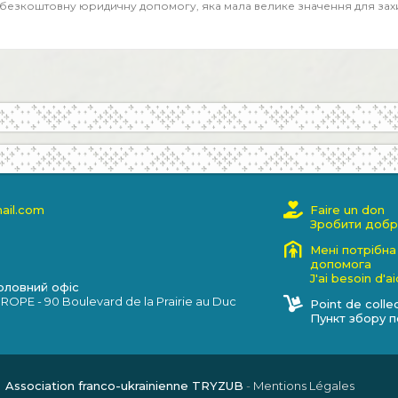
безкоштовну юридичну допомогу, яка мала велике значення для захис
ail.com
Faire un don
Зробити добр
Мені потрібна
допомога
J'ai besoin d'
Головний офіс
OPE - 90 Boulevard de la Prairie au Duc
Point de colle
Пункт збору 
©
Association franco-ukrainienne TRYZUB
-
Mentions Légales