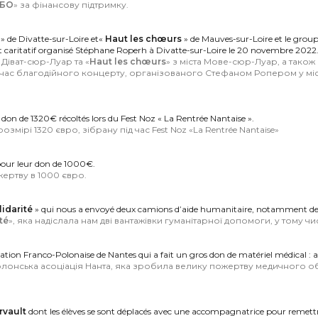
БО
» за фінансову підтримку.
e
» de Divatte-sur-Loire et«
Haut les chœurs
» de Mauves-sur-Loire et le grou
rt caritatif organisé Stéphane Roperh à Divatte-sur-Loire le 20 novembre 2022
а Діват-сюр-Луар та «
Haut les chœurs
» з міста Мове-сюр-Луар, а також 
д час благодійного концерту, організованого Стефаном Ропером у міс
 don de 1320€ récoltés lors du Fest Noz « La Rentrée Nantaise ».
озмірі 1320 євро, зібрану під час Fest Noz «La Rentrée Nantaise»
our leur don de 1000€.
ертву в 1000 євро.
idarité
» qui nous a envoyé deux camions d’aide humanitaire, notamment d
té
», яка надіслала нам дві вантажівки гуманітарної допомоги, у тому чи
ation Franco-Polonaise de Nantes qui a fait un gros don de matériel médical : att
лонська асоціація Нанта, яка зробила велику пожертву медичного об
rvault
dont les élèves se sont déplacés avec une accompagnatrice pour remettr