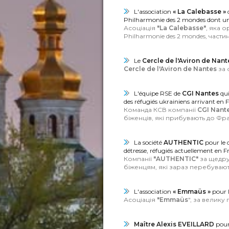
L'association
« La Calebasse »
q
Philharmonie des 2 mondes dont une p
Асоціація
"La Calebasse"
, яка 
Philharmonie des 2 mondes, част
Le
Cercle de l'Aviron de Nant
Cercle de l'Aviron de Nantes
за 
L'équipe RSE de
CGI Nantes
qui
des réfugiés ukrainiens arrivant en
Команда КСВ компанії
CGI Nant
біженців, які прибувають до Фран
La société
AUTHENTIC
pour le d
détresse, réfugiés actuellement en Fr
Компанії
"AUTHENTIC"
за щедру 
біженцям, які зараз перебувають
L'association
« Emmaüs »
pour l
Асоціація
"Emmaüs
", за велику
Maître Alexis EVEILLARD
pour 