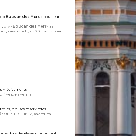
pe «
Boucan des Mers
» pour leur
.
гурту «
Boucan des Mers
» за
ті Діват-сюр-Луар 20 листопада
es médicaments.
слі медикаментів.
elles, blouses et serviettes.
ладнання: шини, халати та
e les dons des élèves directement