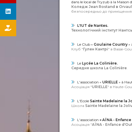
dans le local de Tryzub à la Maison d
Коледж Jean Rostand в Orvaul
безпосередньо до приміщення 
L'IUT de Nantes.
Технологічний інститут Нантс
Le Club «
Goulaine Country
» 
Клуб "
Гулен Кантрі
" в Basse-Goul
Le
Lycée La Colinière.
Середня школа La Colinière
.
L'association «
URIELLE
» à Hau
Асоціація "
URIELLE
" в Haute-Goul
L'Ecole
Sainte Madelaine la Jo
Школа
Sainte Madelaine la Joli
L'association
« AÏNA - Enfance
Асоціація "
AÏNA - Enfance d'Ou