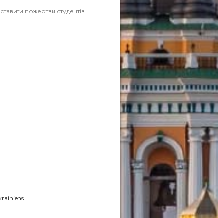
тавити пожертви студентів
krainiens.