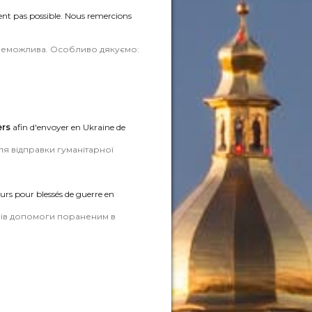
ent pas possible. Nous remercions
 неможлива. Особливо дякуємо:
ers
afin d'envoyer en Ukraine de
ля відправки гуманітарної
urs pour blessés de guerre en
орів допомоги пораненим в