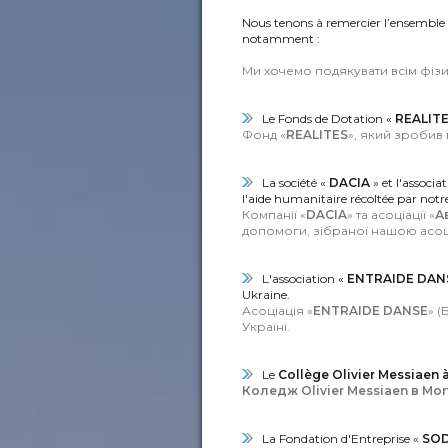
Nous tenons à remercier l’ensemble 
notamment :
Ми хочемо подякувати всім фіз
Le Fonds de Dotation «
REALIT
Фонд «
REALITES
», який зробив
La société «
DACIA
» et l'associa
l'aide humanitaire récoltée par notre
Компанії «
DACIA
» та асоціації «
А
допомоги, зібраної нашою асоці
L'association «
ENTRAIDE DAN
Ukraine.
Асоціація «
ENTRAIDE DANSE
» (
Україні.
Le
Collège Olivier Messiaen 
Коледж Olivier Messiaen в Mor
La Fondation d'Entreprise «
SO