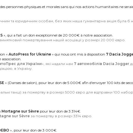
des personnes physiques et morales sans qui nos actions humanitaires ne serai
ичним та юридичним особам, без яких наша гуманітарна акція була б
ES
», qui a fait un don exceptionnel de 20 000€ à notre association.
 винятковий пожертвування нашій асоціації у розмірі 20 000 євро.
tion «
AutoPress for Ukraine
» qui nous ont mis à disposition
7 Dacia Jogg
 association.
втоПрес для України
», які надали нам
7 автомобілів Dacia Jogger
д
ацією, в Україну.
SE
» (Danses de salon), pour leur don de 5 000€ afin d'envoyer 100 kits de seco
Бальні танці) за пожертву в розмірі 5000 євро для відправки 100 наб
à Mortagne sur Sèvre
pour leur don de 3 314€.
tagne sur Sèvre
за пожертву в розмірі 3314 євро.
DEBO
», pour leur don de 3 000€.