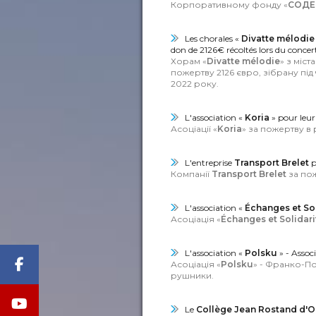
Корпоративному фонду «
СОДЕ
Les chorales «
Divatte mélodi
don de 2126€ récoltés lors du conce
Хорам «
Divatte mélodie
» з міст
пожертву 2126 євро, зібрану пі
2022 року.
L'association «
Koria
» pour leur
Асоціації «
Koria
» за пожертву в р
L'entreprise
Transport Brelet
p
Компанії
Transport Brelet
за пож
L'association «
Échanges et Sol
Асоціація «
Échanges et Solidari
L'association «
Polsku
» - Associ
Асоціація «
Polsku
» - Франко-По
рушники.
Le
Collège Jean Rostand d'O