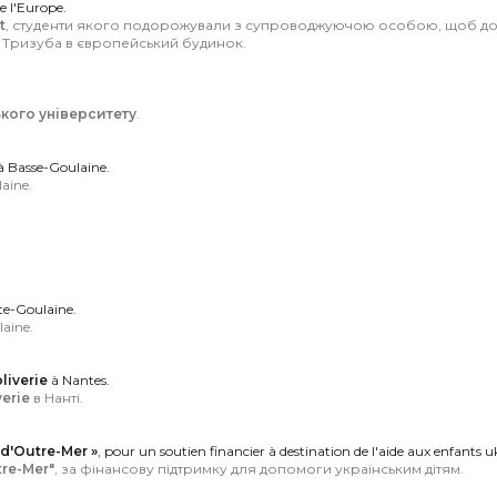
e l'Europe.
t
, студенти якого подорожували з супроводжуючою особою, щоб дос
Тризуба в європейський будинок.
ького університету
.
à Basse-Goulaine.
aine.
te-Goulaine.
aine.
liverie
à Nantes.
verie
в Нанті.
 d'Outre-Mer »
, pour un soutien financier à destination de l'aide aux enfants u
tre-Mer"
, за фінансову підтримку для допомоги українським дітям.