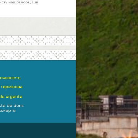
ту нашої асоціації
очинність
 термінова
aide urgente
cte de dons
пожертв