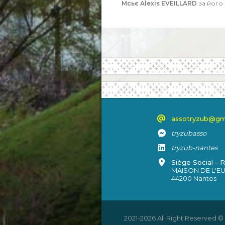
Мсьє Alexis EVEILLARD
за його 
assotryzub@gm
tryzubasso
tryzub-nantes
Siège Social - 
MAISON DE L'EUR
44200 Nantes
2021-2026 All Right Reserved 