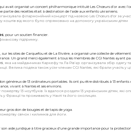
ui avait organisé un concert philharmonique intitulé Les Chœurs d’or avec l
artie des recettes était à destination de l'aide aux enfants ukrainiens.
організувала філармонійний концерт під назвою Les Chœurs d'or за уч
ину коштів від якого було спрямовано на допомогу українським дітям
es
, pour un soutien financier.
фінансову підтримку.
, sur les sites de Carquefou et de La Rivière, a organisé une collecte de vêtemen
 France. Un grand merci également à tous les membres de CGI Nantes ayant parti
es
, яка на майданчиках Каркефу та Ла Рів’єр організувала збір одягу т
ції. Велика подяка також усім членам CGI Nantes, які брали участь у ці
on généreux de 13 ordinateurs portables. Ils ont pu être distribués à 13 enfants
ance, vivant à Nantes et ses environs.
пожертву 13 ноутбуків. Їх вдалося роздати 13 українським дітям, які 
 у Франції та проживають у Нанті та його околицях.
eur gros don de bougies et de tapis de yoga.
 пожертву свічок і килимків для йоги.
son aide juridique à titre gracieux d'une grande importance pour la protection