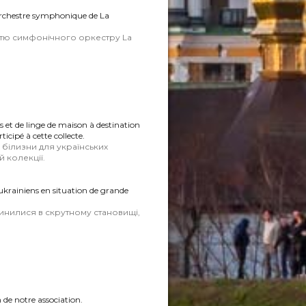
’orchestre symphonique de La
астю симфонічного оркестру La
ts et de linge de maison à destination
cipé à cette collecte.
а білизни для українських
й колекції.
 ukrainiens en situation de grande
опинилися в скрутному становищі,
 de notre association.