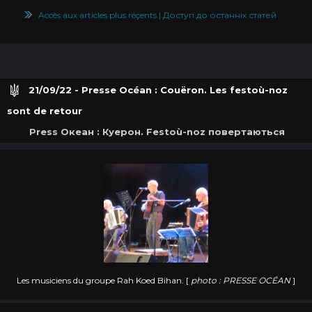
Accès aux articles plus réçents | Доступ до останніх статей
21/09/22 - Presse Océan : Couëron. Les festoù-noz
sont de retour
Press Oкеан : Куерон. Festoù-noz повертаються
Les musiciens du groupe Rah Koed Bihan. [
photo : PRESSE OCÉAN
]