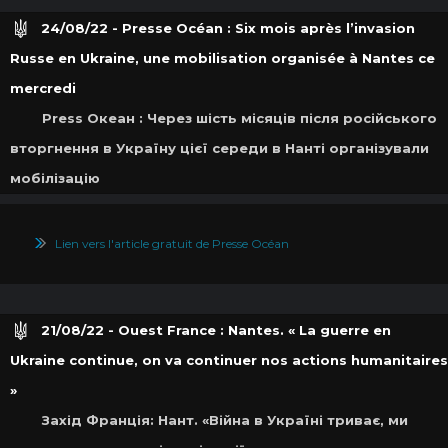
24/08/22 - Presse Océan : Six mois après l’invasion
Russe en Ukraine, une mobilisation organisée à Nantes ce
mercredi
Press Oкеан : Через шість місяців після російського
вторгнення в Україну цієї середи в Нанті організували
мобілізацію
Lien vers l'article gratuit de Presse Océan
21/08/22 - Ouest France : Nantes. « La guerre en
Ukraine continue, on va continuer nos actions humanitaires
»
Захід Франція: Нант. «Війна в Україні триває, ми