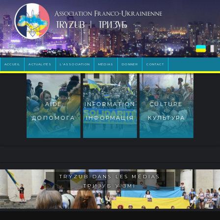
ACCUEIL
ACTUALITÉS
L'ASSOCIATION
MÉDIAS
DONNER
CONTACT
AIDE
INFORMATION
CULTURE
ДОПОМОГА
ІНФОРМАЦІЯ
КУЛЬТУРА
TRYZUB DANS LES MÉDIAS
ТРИЗУБ У ЗМІ