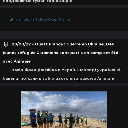
продовжимо гуманітарні акції»
Lien vers l'article de Ouest France
20/08/22 - Ouest France : Guerre en Ukraine. Des
jeunes réfugiés Ukrainiens sont partis en camp cet été
avec Animaje
Захід Франція: Війна в Україні. Молоді українські
біженці поїхали в табір цього літа разом з Animaje