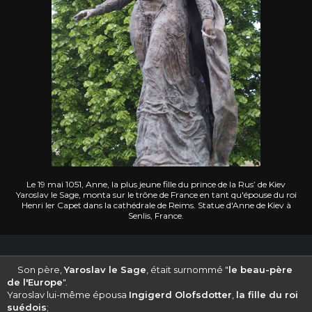
Le 19 mai 1051, Anne, la plus jeune fille du prince de la Rus’ de Kiev
Yaroslav le Sage, monta sur le trône de France en tant qu'épouse du roi
Henri Ier Capet dans la cathédrale de Reims. Statue d'Anne de Kiev à
Senlis, France.
Son père,
Yaroslav le Sage
, était surnommé "
le beau-père
de l'Europe
".
Yaroslav lui-même épousa
Ingigerd Olofsdotter
,
la fille du roi
suédois
;