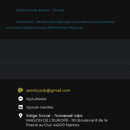
Centre Anne de Kyiv - France
Ukrinform : Зеленська передала книжки на українську
поличку Національної бібліотеки Франції
assotryzub@gmail.com
tryzubasso
tryzub-nantes
Siège Social - Головний офіс
MAISON DE L'EUROPE - 90 Boulevard de la
Prairie au Duc 44200 Nantes