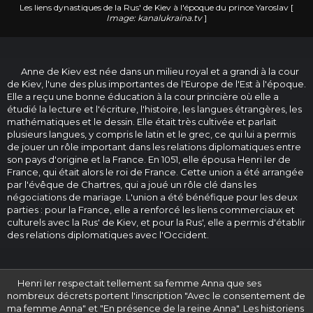
Les liens dynastiques de la Rus' de Kiev à l'époque du prince Yaroslav [
Image: kanalukraina.tv
]
Anne de Kiev est née dans un milieu royal et a grandi à la cour
de Kiev, l'une des plus importantes de l'Europe de l'Est à l'époque.
Elle a reçu une bonne éducation à la cour princière où elle a
étudié la lecture et l'écriture, l'histoire, les langues étrangères, les
mathématiques et le dessin. Elle était très cultivée et parlait
plusieurs langues, y compris le latin et le grec, ce qui lui a permis
de jouer un rôle important dans les relations diplomatiques entre
son pays d'origine et la France. En 1051, elle épousa Henri Ier de
France, qui était alors le roi de France. Cette union a été arrangée
par l'évêque de Chartres, qui a joué un rôle clé dans les
négociations de mariage. L'union a été bénéfique pour les deux
parties : pour la France, elle a renforcé les liens commerciaux et
culturels avec la Rus' de Kiev, et pour la Rus', elle a permis d'établir
des relations diplomatiques avec l'Occident.
Henri Ier respectait tellement sa femme Anna que ses
nombreux décrets portent l'inscription "Avec le consentement de
ma femme Anna" et "En présence de la reine Anna". Les historiens