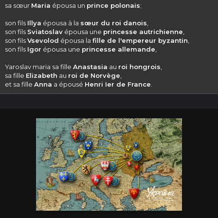
sa sœur
Maria
épousa un
prince polonais
;
son fils
Illya
épousa à la
sœur du roi danois
,
son fils
Sviatoslav
épousa une
princesse autrichienne
,
son fils
Vsevolod
épousa la
fille de l'empereur byzantin
,
son fils
Igor
épousa une
princesse allemande
,
Yaroslav maria sa fille
Anastasia
au
roi hongrois
,
sa fille
Elizabeth
au
roi de Norvège
,
et sa fille
Anna
a épousé
Henri Ier de France
.