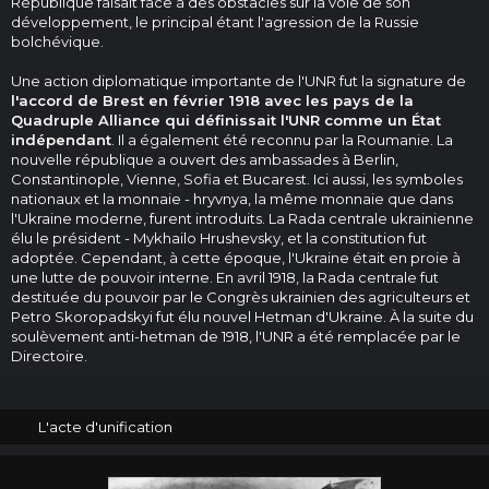
République faisait face à des obstacles sur la voie de son
développement, le principal étant l'agression de la Russie
bolchévique.
Une action diplomatique importante de l'UNR fut la signature de
l'accord de Brest en février 1918 avec les pays de la
Quadruple Alliance qui définissait l'UNR comme un État
indépendant
. Il a également été reconnu par la Roumanie. La
nouvelle république a ouvert des ambassades à Berlin,
Constantinople, Vienne, Sofia et Bucarest. Ici aussi, les symboles
nationaux et la monnaie - hryvnya, la même monnaie que dans
l'Ukraine moderne, furent introduits. La Rada centrale ukrainienne
élu le président - Mykhailo Hrushevsky, et la constitution fut
adoptée. Cependant, à cette époque, l'Ukraine était en proie à
une lutte de pouvoir interne. En avril 1918, la Rada centrale fut
destituée du pouvoir par le Congrès ukrainien des agriculteurs et
Petro Skoropadskyi fut élu nouvel Hetman d'Ukraine. À la suite du
soulèvement anti-hetman de 1918, l'UNR a été remplacée par le
Directoire.
L'acte d'unification