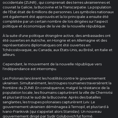
occidentale (ZUNR) , qui comprenait des terres ukrainiennes et
couvrait la Galicie, la Bucovine et la Transcarpatie. La population
de l'État était de 6 millions de personnes. Les symboles nationaux
ont également été approuvés et la loi principale a ensuite été
complétée par un certain nombre de lois dirigées sur l'aspect
politique et économique de la vie de la nouvelle république.
À la suite d'une politique étrangère active, des ambassades ont
été ouvertes en Autriche, en Hongrie et en Allemagne et des
représentations diplomatiques ont été ouvertes en
Tchécoslovaquie, au Canada, aux États-Unis, au Brésil, en Italie et
ailleurs.
Cependant, le mouvement de la nouvelle république vers
l'indépendance est interrompu.
Les Polonais lancèrent les hostilités contre le gouvernement
ukrainien. Simultanément, les troupes roumaines traversèrent la
frontière du ZUNR. En conséquence, malgré la résistance de la
population locale, les Roumains capturèrent la ville de Chernivtsi
et plus tard tout le sud de la Bucovine. Après des batailles
sanglantes, les troupes polonaises capturèrent Lviv. Le
gouvernement ukrainien déménagea à Ternopil, et plus tard à
Ivano-Frankivsk (qui s'appelait alors Stanislav). Un nouveau
gouvernement dirigé par Sydir Golubovich fut formé.