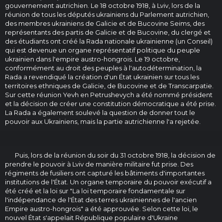
gouvernement autrichien. Le 18 octobre 1918, à Lviv, lors de la
réunion de tous les députés ukrainiens du Parlement autrichien,
des membres ukrainiens de Galicie et de Bucovine Seims, des
représentants des partis de Galicie et de Bucovine, du clergé et
des étudiants ont créé la Rada nationale ukrainienne (un Conseil)
qui est devenue un organe représentatif politique du peuple
ukrainien dans l'empire austro-hongrois. Le 19 octobre,
conformément au droit des peuples à l'autodétermination, la
Rada a revendiqué la création d'un État ukrainien sur tous les
territoires ethniques de Galicie, de Bucovine et de Transcarpatie.
Sur cette réunion Yevh en Petrushevych a été nommé président
et la décision de créer une constitution démocratique a été prise.
La Rada a également soulevé la question de donner tout le
pouvoir aux Ukrainiens, mais la partie autrichienne l'a rejetée.
Puis, lors de la réunion du soir du 31 octobre 1918, la décision de
prendre le pouvoir à Lviv de manière militaire fut prise. Des
régiments de fusiliers ont capturé les bâtiments d'importantes
institutions de l'État. Un organe temporaire du pouvoir exécutif a
été créé et la loi sur "La loi temporaire fondamentale sur
l'indépendance de l'État des terres ukrainiennes de l'ancien
Empire austro-hongrois" a été approuvée. Selon cette loi, le
nouvel État s'appelait République populaire d'Ukraine