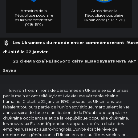
Armoiries de la
Armoiries de la
République populaire
République populaire
d'Ukraine occidentale
ukrainienne (1917-1920)
(1918-1919)
Les Ukrainiens du monde entier commémoreront l'Acte
d'Unité le 22 janvier
22 січня українці всього світу вшановуватимуть Акт
Злуки
Environ trois millions de personnes en Ukraine se sont prises
par la main et ont relié Kyiv et Lviv via une véritable chaîne
humaine. C'était le 22 janvier 1990 lorsque les Ukrainiens, qui
faisaient toujours partie de l'Union soviétique, marquaient le 71e
anniversaire de l'acte d'unification de la République populaire
d'Ukraine occidentale et de la République populaire d'Ukraine,
les nouveaux États indépendants apparus après la chute des
empires russes et austro-hongrois. L'unité était le rêve de
nombreuses générations d'Ukrainiens qui, au fil des siècles, ont