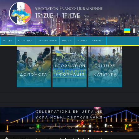
ACCUEIL
ACTUALITÉS
L'ASSOCIATION
MÉDIAS
DONNER
CONTACT
AIDE
INFORMATION
CULTURE
ДОПОМОГА
ІНФОРМАЦІЯ
КУЛЬТУРА
CÉLÉBRATIONS EN UKRAINE
УКРАЇНСЬКІ СВЯТКУВАННЯ