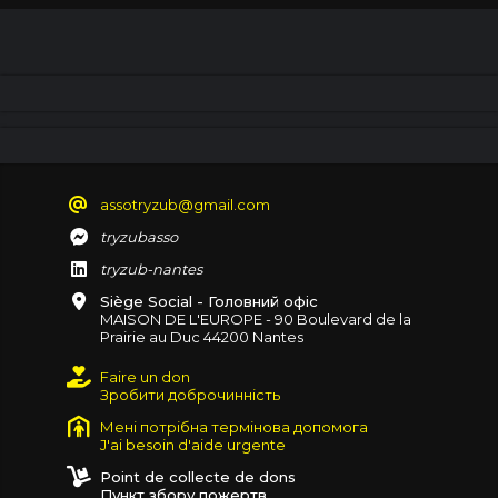
assotryzub@gmail.com
tryzubasso
tryzub-nantes
Siège Social - Головний офіс
MAISON DE L'EUROPE - 90 Boulevard de la
Prairie au Duc 44200 Nantes
Faire un don
Зробити доброчинність
Мені потрібна термінова допомога
J'ai besoin d'aide urgente
Point de collecte de dons
Пункт збору пожертв