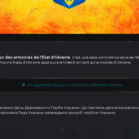
ur des armoiries de l'État d'Ukraine
. C'est une date commémorative de l'é
rkhovna Rada d'Ukraine approuva le trident en tant qu'armoiries d'Ukraine.
En apprendre plus sur l'histoire du trident en Ukraine
значаємо День Державного Герба України. Це пам'ятна дата встановле
 Верховна Рада України затвердила тризуб гербом України.